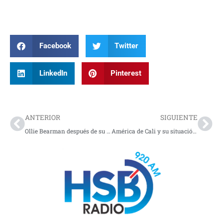
Facebook
Twitter
LinkedIn
Pinterest
Prev
Nex
ANTERIOR
SIGUIENTE
Ollie Bearman después de su gran accidente en Japón
América de Cali y su situación actual en el futbol colombiano