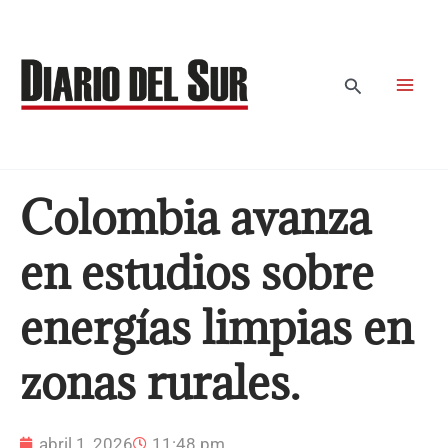
Ir
al
contenido
Buscar
Colombia avanza
en estudios sobre
energías limpias en
zonas rurales.
abril 1, 2026
11:48 pm