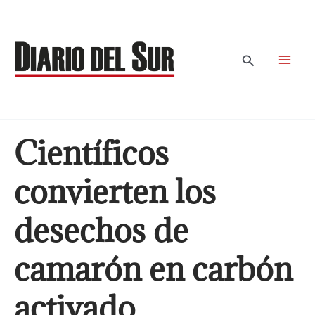
Ir
al
contenido
Buscar
Científicos
convierten los
desechos de
camarón en carbón
activado