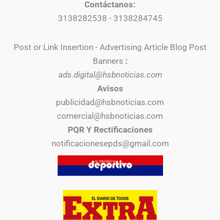
Contáctanos:
3138282538 - 3138284745
Post or Link Insertion - Advertising Article Blog Post
Banners
:
ads.digital@hsbnoticias.com
Avisos
publicidad@hsbnoticias.com
comercial@hsbnoticias.com
PQR Y Rectificaciones
notificacionesepds@gmail.com