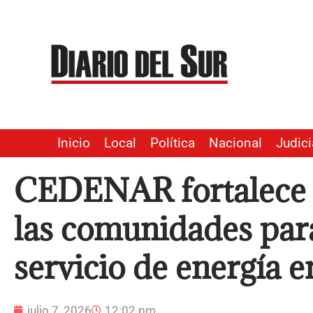
Ir
al
contenido
Inicio
Local
Política
Nacional
Judici
CEDENAR fortalece e
las comunidades par
servicio de energía 
julio 7, 2026
12:02 pm