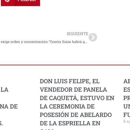
Next
SIGUIENTE
Lorenzo exige orden y concentración: “Contra Suiza habrá que tener mucha disciplina táctica”
DON LUIS FELIPE, EL
A
 LA
VENDEDOR DE PANELA
E
DE CAQUETÁ, ESTUVO EN
PR
NA DE
LA CEREMONIA DE
U
POSESIÓN DE ABELARDO
F
8 a
.
DE LA ESPRIELLA EN