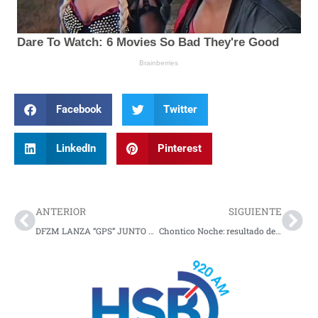
Facebook
Twitter
LinkedIn
Pinterest
Prev
Nex
ANTERIOR
SIGUIENTE
DFZM LANZA “GPS” JUNTO A JOMBRIEL Y LAS LEYENDAS JOWELL Y RANDY
Chontico Noche: resultado del último sorteo del martes 29 de abril de 2025