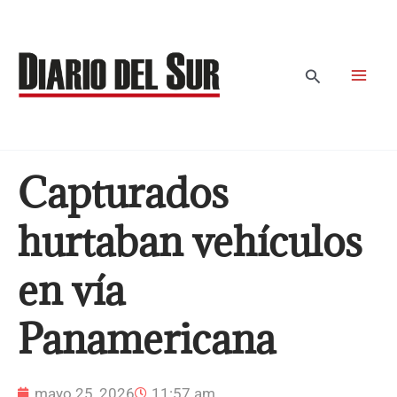
Ir
al
contenido
Buscar
Capturados
hurtaban vehículos
en vía
Panamericana
mayo 25, 2026
11:57 am