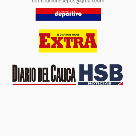
notificacionesepds@gmail.com