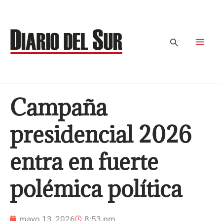
Ir
al
contenido
Buscar
Campaña
presidencial 2026
entra en fuerte
polémica política
mayo 13, 2026
8:53 pm