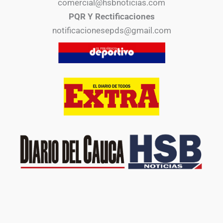
comercial@hsbnoticias.com
PQR Y Rectificaciones
notificacionesepds@gmail.com