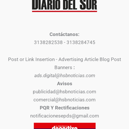
Contáctanos:
3138282538 - 3138284745
Post or Link Insertion - Advertising Article Blog Post
Banners
:
ads.digital@hsbnoticias.com
Avisos
publicidad@hsbnoticias.com
comercial@hsbnoticias.com
PQR Y Rectificaciones
notificacionesepds@gmail.com