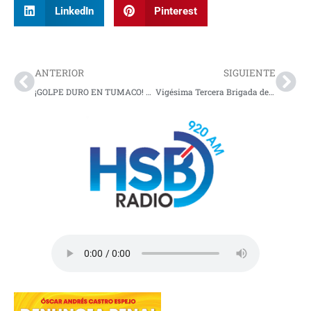
LinkedIn
Pinterest
Prev
Nex
ANTERIOR
SIGUIENTE
¡GOLPE DURO EN TUMACO!
Destruyen 52 laboratorios de coca del
Vigésima Tercera Brigada del Ejército tiene nuevo comandante