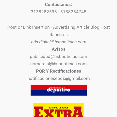
Contáctanos:
3138282538 - 3138284745
Post or Link Insertion - Advertising Article Blog Post
Banners
:
ads.digital@hsbnoticias.com
Avisos
publicidad@hsbnoticias.com
comercial@hsbnoticias.com
PQR Y Rectificaciones
notificacionesepds@gmail.com