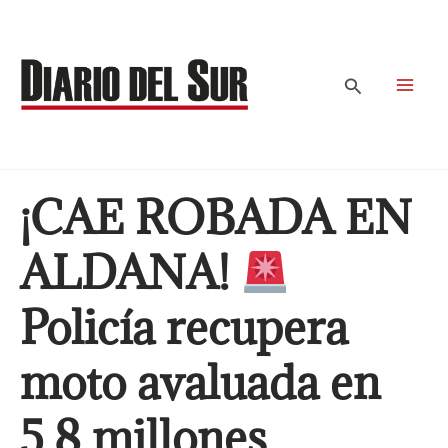
Ir
al
contenido
Buscar
¡CAE ROBADA EN
ALDANA!
Policía recupera
moto avaluada en
5.8 millones