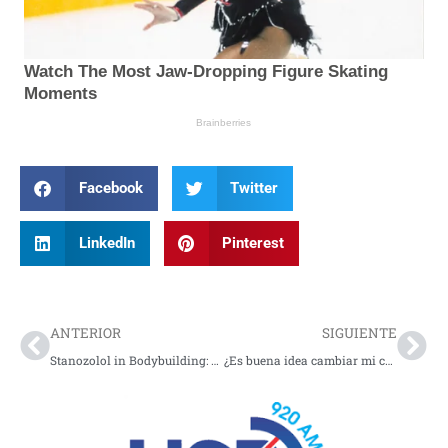
Facebook
Twitter
LinkedIn
Pinterest
Prev
Nex
ANTERIOR
SIGUIENTE
Stanozolol in Bodybuilding: Voor- en Nadelen
¿Es buena idea cambiar mi celular por uno con 5G?