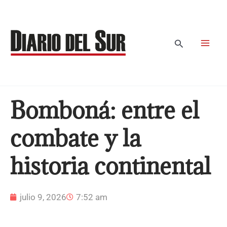
Ir
al
contenido
Buscar
Bomboná: entre el
combate y la
historia continental
julio 9, 2026
7:52 am