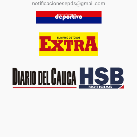
notificacionesepds@gmail.com