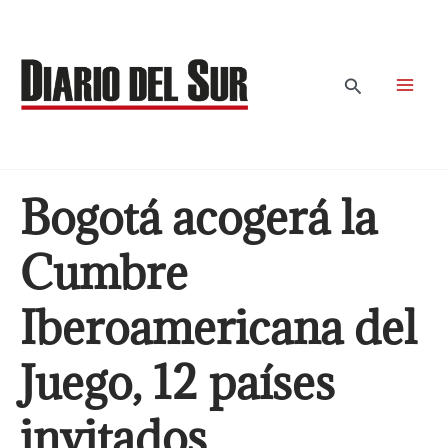
Ir
al
contenido
Buscar
Bogotá acogerá la
Cumbre
Iberoamericana del
Juego, 12 países
invitados