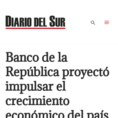
Ir
al
contenido
Buscar
Banco de la
República proyectó
impulsar el
crecimiento
económico del país