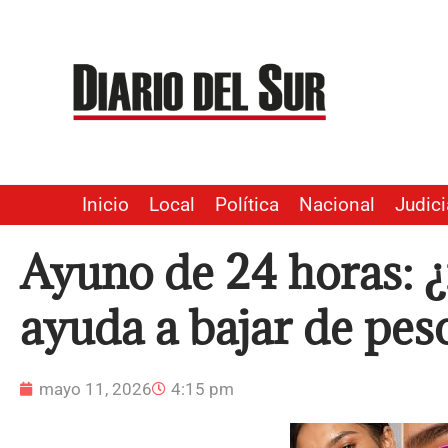
Ir
al
contenido
Inicio
Local
Política
Nacional
Judici
Ayuno de 24 horas: 
ayuda a bajar de pes
mayo 11, 2026
4:15 pm