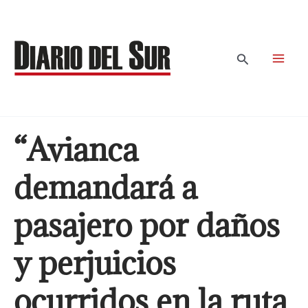
Ir
al
contenido
Buscar
“Avianca
demandará a
pasajero por daños
y perjuicios
ocurridos en la ruta