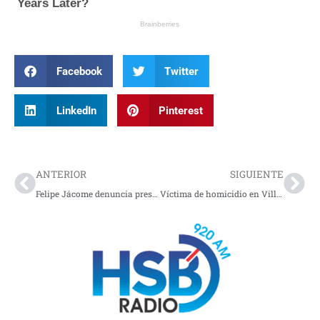
Facebook
Twitter
LinkedIn
Pinterest
Prev
Nex
ANTERIOR
SIGUIENTE
Felipe Jácome denuncia presuntas irregularidades en contratos y obras
Víctima de homicidio en Villagarzón, Putumayo