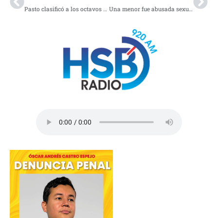
Pasto clasificó a los octavos de final de la Copa Colombia
Una menor fue abusada sexualmente en Medellín, la víctima tiene solo 17 meses