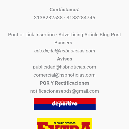
Contáctanos:
3138282538 - 3138284745
Post or Link Insertion - Advertising Article Blog Post
Banners
:
ads.digital@hsbnoticias.com
Avisos
publicidad@hsbnoticias.com
comercial@hsbnoticias.com
PQR Y Rectificaciones
notificacionesepds@gmail.com