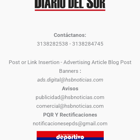
Contáctanos:
3138282538 - 3138284745
Post or Link Insertion - Advertising Article Blog Post
Banners
:
ads.digital@hsbnoticias.com
Avisos
publicidad@hsbnoticias.com
comercial@hsbnoticias.com
PQR Y Rectificaciones
notificacionesepds@gmail.com