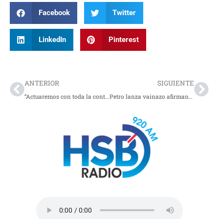
Facebook
Twitter
LinkedIn
Pinterest
Prev
Nex
ANTERIOR
SIGUIENTE
“Actuaremos con toda la contundencia»: Presidente Duque tras los atentados contra el ESMAD
Petro lanza vainazo afirmando que no tendría embajadores parapolíticos y narcotraficantes