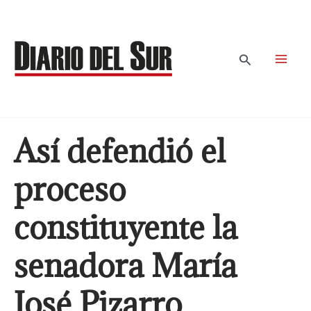
Ir
al
contenido
Buscar
Así defendió el
proceso
constituyente la
senadora María
José Pizarro