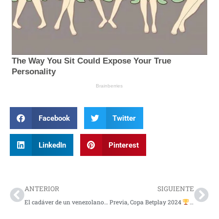
Facebook
Twitter
LinkedIn
Pinterest
Prev
Nex
ANTERIOR
SIGUIENTE
El cadáver de un venezolano fue hallado en Cúcuta, Colombia
Previa, Copa Betplay 2024
Jaguares F