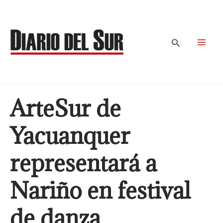
Ir
al
contenido
Buscar
ArteSur de
Yacuanquer
representará a
Nariño en festival
de danza