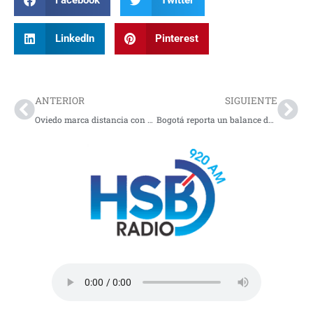
Facebook
Twitter
LinkedIn
Pinterest
Prev
Nex
ANTERIOR
SIGUIENTE
Oviedo marca distancia con De la Espriella y aviva tensión en la derecha colombiana
Bogotá reporta un balance de total normalidad y plenas garantías tras el cierre de las urnas