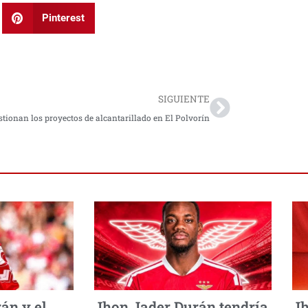
Pinterest
Next
SIGUIENTE
stionan los proyectos de alcantarillado en El Polvorín
án y el
Jhon Jader Durán tendría
Jh