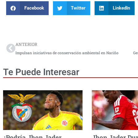
Facebook
Twitter
LinkedIn
Prev
ANTERIOR
Impulsan iniciativas de conservación ambiental en Nariño
Ge
Te Puede Interesar
¿Podría Jhon Jader
Jhon Jader Dur