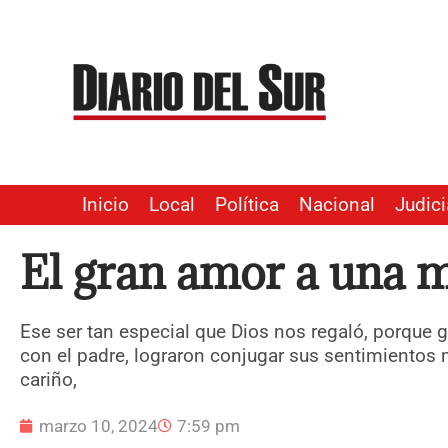
Ir
al
contenido
Inicio
Local
Política
Nacional
Judici
El gran amor a una 
Ese ser tan especial que Dios nos regaló, porque g
con el padre, lograron conjugar sus sentimientos má
cariño,
marzo 10, 2024
7:59 pm