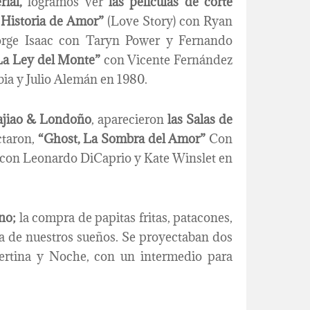
ial,
logramos ver
las películas de corte
“
Historia de Amor”
(Love Story) con Ryan
orge Isaac con Taryn Power y Fernando
La Ley del Monte”
con Vicente Fernández
ia y Julio Alemán en 1980.
Cajiao & Londoño
, aparecieron
las Salas de
ctaron,
“Ghost, La Sombra del Amor”
Con
con Leonardo DiCaprio y Kate Winslet en
ano;
la compra de papitas fritas, patacones,
ma de nuestros sueños. Se proyectaban dos
pertina y Noche, con un intermedio para