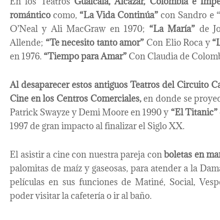
En los Teatros
Gualcalá, Alcázar, Colombia e Imper
romántico
como,
“La Vida Continúa”
con Sandro e 
O’Neal y Ali MacGraw en 1970;
“La María”
de J
Allende;
“Te necesito tanto amor”
Con Elio Roca y
“
en 1976.
“Tiempo para Amar”
Con Claudia de Colomb
Al desaparecer estos antiguos Teatros del Circuito 
Cine en los Centros Comerciales,
en donde se proye
Patrick Swayze y Demi Moore en 1990 y
“El Titanic”
1997 de gran impacto al finalizar el Siglo XX.
El asistir a cine con nuestra pareja con
boletas en m
palomitas de maíz y gaseosas, para atender a la Da
películas en sus funciones de Matiné, Social, Ves
poder visitar la cafetería o ir al baño.