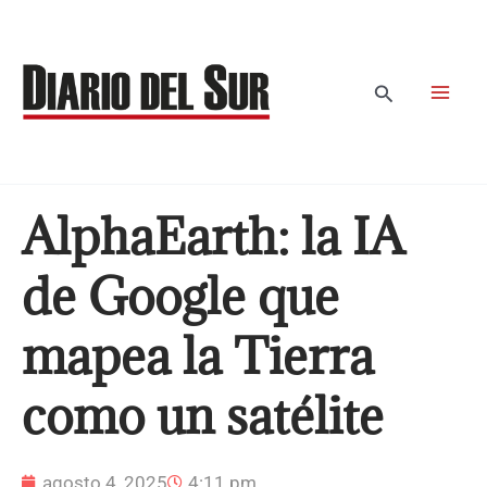
Ir
al
contenido
Buscar
AlphaEarth: la IA
de Google que
mapea la Tierra
como un satélite
agosto 4, 2025
4:11 pm