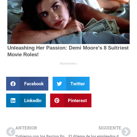
Facebook
Twitter
LinkedIn
Pinterest
Prev
Nex
ANTERIOR
SIGUIENTE
‘Gobierno con los Barrios Populares’, nueva propuesta del Gobierno Petro
El dilema de los empleados despedidos de General Motors tras la intervención del Ministerio