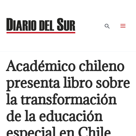
Ir
al
contenido
Buscar
Académico chileno
presenta libro sobre
la transformación
de la educación
especial en Chile