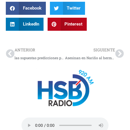
Facebook
Twitter
LinkedIn
Pinterest
Prev
Nex
ANTERIOR
SIGUIENTE
las supuestas predicciones para 2026 atribuidas a Baba Vanga, una vidente búlgara que murió en 1996 y a la que muchas personas llaman “la Nostradamus de los Balcanes”. Sus profecías se vuelven virales cada vez que el mundo vive momentos de incertidumbre.
Asesinan en Nariño al hermano de candidata a la Cámara