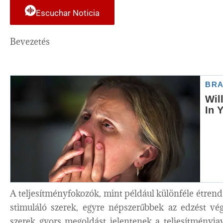
Escuchar Noticia
Bevezetés
A teljesítményfokozók, mint például különféle étrend
stimuláló szerek, egyre népszerűbbek az edzést vé
szerek gyors megoldást jelentenek a teljesítményja