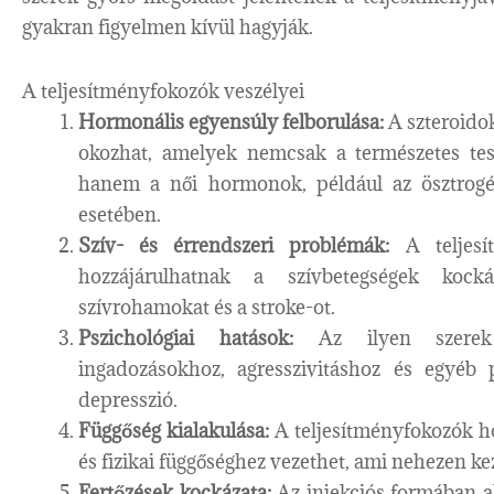
gyakran figyelmen kívül hagyják.
A teljesítményfokozók veszélyei
Hormonális egyensúly felborulása:
A szteroido
okozhat, amelyek nemcsak a természetes tes
hanem a női hormonok, például az ösztrogén
esetében.
Szív- és érrendszeri problémák:
A teljesít
hozzájárulhatnak a szívbetegségek kock
szívrohamokat és a stroke-ot.
Pszichológiai hatások:
Az ilyen szerek h
ingadozásokhoz, agresszivitáshoz és egyéb
depresszió.
Függőség kialakulása:
A teljesítményfokozók ho
és fizikai függőséghez vezethet, ami nehezen k
Fertőzések kockázata:
Az injekciós formában al