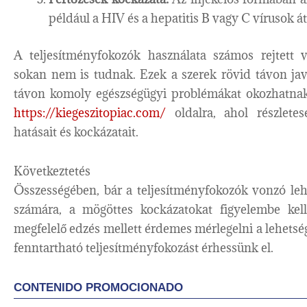
például a HIV és a hepatitis B vagy C vírusok á
A teljesítményfokozók használata számos rejtett 
sokan nem is tudnak. Ezek a szerek rövid távon javít
távon komoly egészségügyi problémákat okozhatnak.
https://kiegeszitopiac.com/
oldalra, ahol részlete
hatásait és kockázatait.
Következtetés
Összességében, bár a teljesítményfokozók vonzó leh
számára, a mögöttes kockázatokat figyelembe kel
megfelelő edzés mellett érdemes mérlegelni a lehetsé
fenntartható teljesítményfokozást érhessünk el.