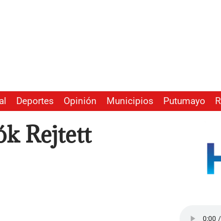
al
Deportes
Opinión
Municipios
Putumayo
R
k Rejtett