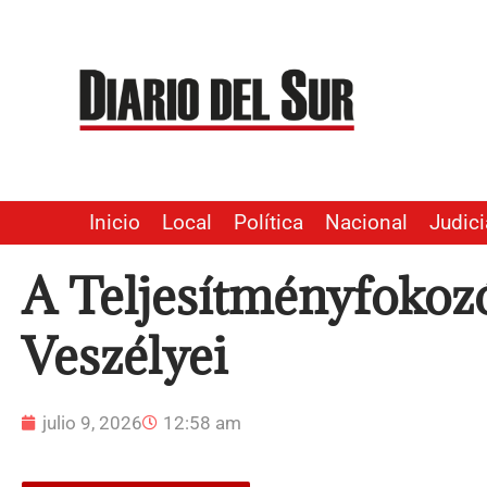
Ir
al
contenido
Inicio
Local
Política
Nacional
Judici
A Teljesítményfokozó
Veszélyei
julio 9, 2026
12:58 am