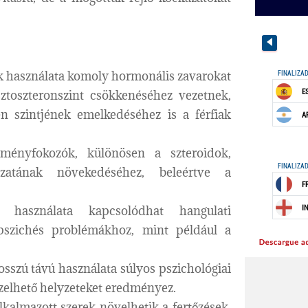
k használata komoly hormonális zavarokat
ztoszteronszint csökkenéséhez vezetnek,
 szintjének emelkedéséhez is a férfiak
ményfokozók, különösen a szteroidok,
ázatának növekedéséhez, beleértve a
asználata kapcsolódhat hangulati
 pszichés problémákhoz, mint például a
sszú távú használata súlyos pszichológiai
ezelhető helyzeteket eredményez.
kalmazott szerek növelhetik a fertőzések,