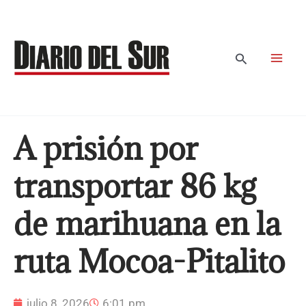
Ir
al
contenido
Buscar
A prisión por
transportar 86 kg
de marihuana en la
ruta Mocoa-Pitalito
julio 8, 2026
6:01 pm