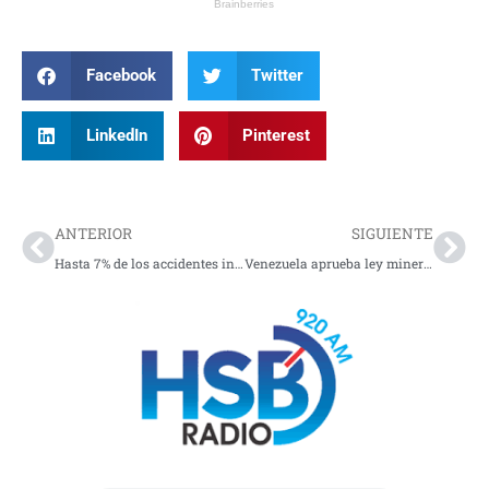
Facebook
Twitter
LinkedIn
Pinterest
Prev
Nex
ANTERIOR
SIGUIENTE
Hasta 7% de los accidentes industriales están ligados a fallas críticas
Venezuela aprueba ley minera que abre la puerta a inversión extranjera