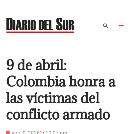
Ir
al
contenido
Buscar
9 de abril:
Colombia honra a
las víctimas del
conflicto armado
abril 9, 2026
10:07 pm