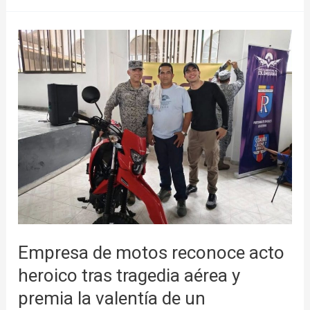
Empresa
de
motos
reconoce
acto
heroico
tras
tragedia
aérea
y
premia
Empresa de motos reconoce acto
la
valentía
heroico tras tragedia aérea y
de
premia la valentía de un
un