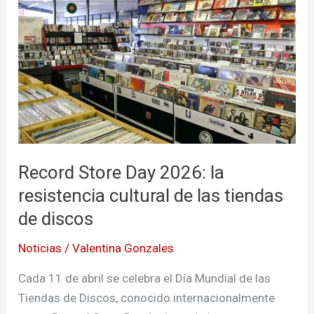
Store
Day
2026:
la
resistencia
cultural
de
las
Record Store Day 2026: la
tiendas
de
resistencia cultural de las tiendas
discos
de discos
Noticias
/
Valentina Gonzales
Cada 11 de abril se celebra el Día Mundial de las
Tiendas de Discos, conocido internacionalmente