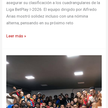
asegurar su clasificación a los cuadrangulares de la
Liga BetPlay I-2026. El equipo dirigido por Alfredo
Arias mostró solidez incluso con una nómina
alterna, pensando en su próximo reto
Leer más »
Deportivo
Pasto
clasifica
a
semifinales
tras
vencer
al