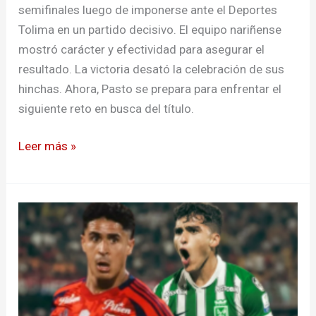
semifinales luego de imponerse ante el Deportes
Tolima en un partido decisivo. El equipo nariñense
mostró carácter y efectividad para asegurar el
resultado. La victoria desató la celebración de sus
hinchas. Ahora, Pasto se prepara para enfrentar el
siguiente reto en busca del título.
Leer más »
Nacional
se
impuso
en
la
última