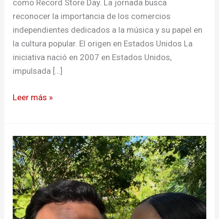
como Record Store Day. La jornada busca
reconocer la importancia de los comercios
independientes dedicados a la música y su papel en
la cultura popular. El origen en Estados Unidos La
iniciativa nació en 2007 en Estados Unidos,
impulsada […]
Leer más »
Sebastián
Martínez
y
Kathy
Sáenz
siguen