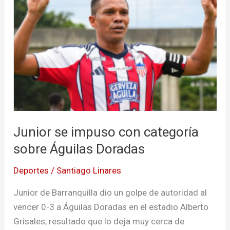
impuso
con
categoría
sobre
Águilas
Doradas
Junior se impuso con categoría
sobre Águilas Doradas
Deportes
/
Santiago Linares
Junior de Barranquilla dio un golpe de autoridad al
vencer 0-3 a Águilas Doradas en el estadio Alberto
Grisales, resultado que lo deja muy cerca de