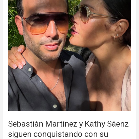
conquistando
con
su
historia
de
amor.
Sebastián Martínez y Kathy Sáenz
siguen conquistando con su