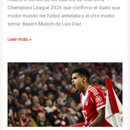
del
Champions League 2026 que confirmo el duelo que
torneo
medio mundo del futbol anhelaba y el otro medio
temia: Bayern Munich de Luis Diaz
Leer más »
Luis
Diaz
es
el
máximo
goleador
colombiano
en