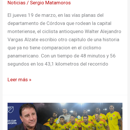
continental
Noticias
/
Sergio Matamoros
de
El jueves 19 de marzo, en las vías planas del
la
departamento de Córdova que rodean la capital
contrarreloj
monteriense, el ciclista antioqueno Walter Alejandro
en
Vargas Alzate escribio otro capitulo de una historia
su
que ya no tiene comparacion en el ciclismo
propia
panamericano. Con un tiempo de 48 minutos y 56
tierra
segundos en los 43,1 kilometros del recorrido
en
montería
Leer más »
Sin
Villa,
con