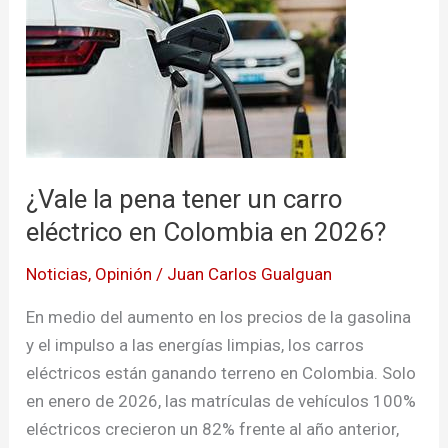
la
pena
tener
un
carro
eléctrico
en
¿Vale la pena tener un carro
Colombia
eléctrico en Colombia en 2026?
en
2026?
Noticias
,
Opinión
/
Juan Carlos Gualguan
En medio del aumento en los precios de la gasolina
y el impulso a las energías limpias, los carros
eléctricos están ganando terreno en Colombia. Solo
en enero de 2026, las matrículas de vehículos 100%
eléctricos crecieron un 82% frente al año anterior,