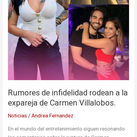
Carmen
Villalobos.
Rumores de infidelidad rodean a la
expareja de Carmen Villalobos.
Noticias
/
Andrea Fernandez
En el mundo del entretenimiento siguen resonando