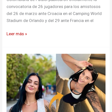
Colombia
convocatoria de 26 jugadores para los amistosos
mundialista
del 26 de marzo ante Croacia en el Camping World
Stadium de Orlando y del 29 ante Francia en el
Leer más »
Rumores
de
infidelidad
rodean
a
la
expareja
de