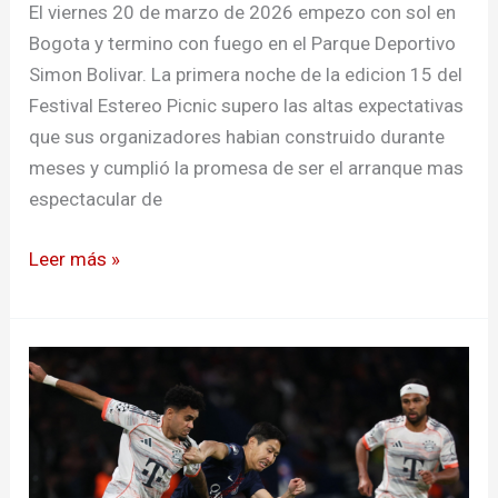
la
El viernes 20 de marzo de 2026 empezo con sol en
edición
Bogota y termino con fuego en el Parque Deportivo
15
Simon Bolivar. La primera noche de la edicion 15 del
del
Festival Estereo Picnic supero las altas expectativas
festival
que sus organizadores habian construido durante
estéreo
meses y cumplió la promesa de ser el arranque mas
picnic
espectacular de
Leer más »
Caída
el
bombo:
Bayern
vs