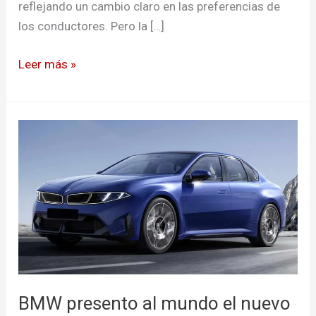
reflejando un cambio claro en las preferencias de
los conductores. Pero la […]
Leer más »
BMW
presento
al
mundo
el
nuevo
serie
3
eléctrico
BMW presento al mundo el nuevo
y