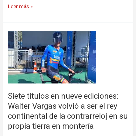
europeo
Leer más »
Siete
títulos
en
nueve
ediciones:
Walter
Vargas
volvió
Siete títulos en nueve ediciones:
a
Walter Vargas volvió a ser el rey
ser
continental de la contrarreloj en su
el
propia tierra en montería
rey