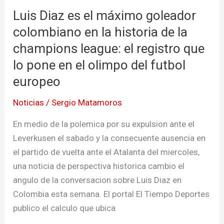
la
Luis Diaz es el máximo goleador
historia
colombiano en la historia de la
de
la
champions league: el registro que
champions
lo pone en el olimpo del futbol
league:
europeo
el
registro
Noticias
/
Sergio Matamoros
que
En medio de la polemica por su expulsion ante el
lo
Leverkusen el sabado y la consecuente ausencia en
pone
el partido de vuelta ante el Atalanta del miercoles,
en
una noticia de perspectiva historica cambio el
el
angulo de la conversacion sobre Luis Diaz en
olimpo
Colombia esta semana. El portal El Tiempo Deportes
del
publico el calculo que ubica
futbol