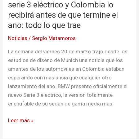
serie 3 eléctrico y Colombia lo
Colombia
recibirá antes de que termine el
lo
recibirá
ano: todo lo que trae
antes
Noticias
/
Sergio Matamoros
de
que
La semana del viernes 20 de marzo trajo desde los
termine
estudios de diseno de Munich una noticia que los
el
amantes de los automoviles en Colombia estaban
ano:
esperando con mas ansia que cualquier otro
todo
lanzamiento del ano. BMW presento oficialmente el
lo
nuevo Serie 3 electrico, la version totalmente
que
enchufable de su sedan de gama media mas
trae
Leer más »