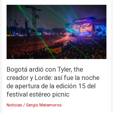
Bogotá
ardió
con
Tyler,
the
creador
y
Lorde:
así
Bogotá ardió con Tyler, the
fue
creador y Lorde: así fue la noche
la
de apertura de la edición 15 del
noche
de
festival estéreo picnic
apertura
Noticias
/
Sergio Matamoros
de