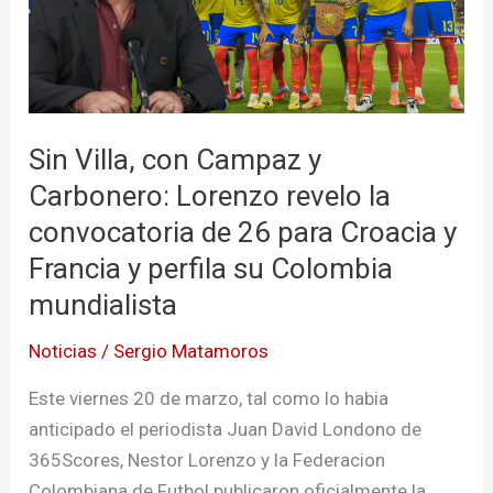
Campaz
y
Carbonero:
Lorenzo
revelo
Sin Villa, con Campaz y
la
convocatoria
Carbonero: Lorenzo revelo la
de
convocatoria de 26 para Croacia y
26
Francia y perfila su Colombia
para
mundialista
Croacia
y
Noticias
/
Sergio Matamoros
Francia
Este viernes 20 de marzo, tal como lo habia
y
anticipado el periodista Juan David Londono de
perfila
365Scores, Nestor Lorenzo y la Federacion
su
Colombiana de Futbol publicaron oficialmente la