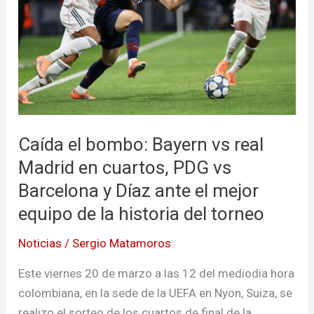
real
Madrid
en
cuartos,
PDG
vs
Barcelona
Caída el bombo: Bayern vs real
y
Madrid en cuartos, PDG vs
Díaz
Barcelona y Díaz ante el mejor
ante
el
equipo de la historia del torneo
mejor
Noticias
/
Sergio Matamoros
equipo
de
Este viernes 20 de marzo a las 12 del mediodia hora
la
colombiana, en la sede de la UEFA en Nyon, Suiza, se
historia
realizo el sorteo de los cuartos de final de la