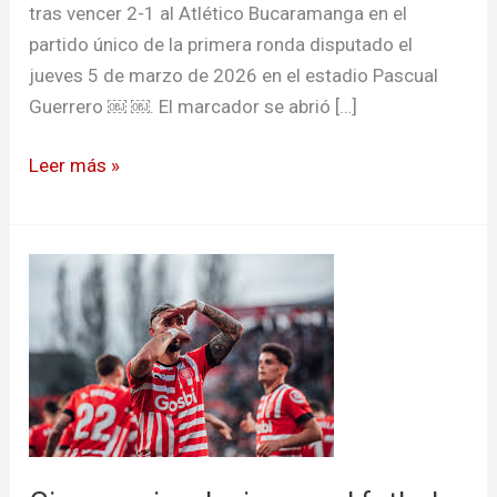
tras vencer 2-1 al Atlético Bucaramanga en el
partido único de la primera ronda disputado el
jueves 5 de marzo de 2026 en el estadio Pascual
Guerrero ￼ ￼. El marcador se abrió […]
Leer más »
Girona
quiere
lucirse
en
el
futbol
español