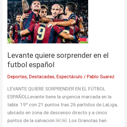
quiere
sorprender
en
el
futbol
español
Levante quiere sorprender en el
futbol español
Deportes
,
Destacadas
,
Espectáculo
/
Pablo Suarez
LEVANTE QUIERE SORPRENDER EN EL FÚTBOL
ESPAÑOLLevante tiene la urgencia marcada en la
tabla: 19º con 21 puntos tras 26 partidos de LaLiga,
ubicado en zona de descenso directo y a cinco
puntos de la salvación ￼ ￼. Los Granotas han