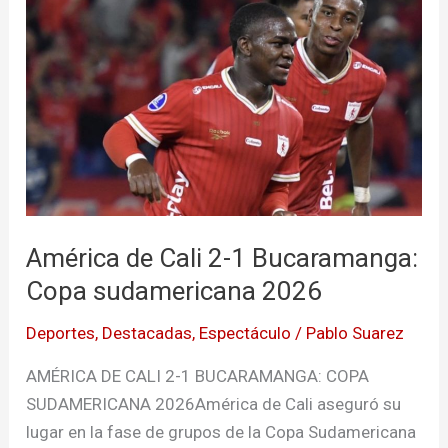
de
Cali
2-
1
Bucaramanga:
Copa
sudamericana
2026
América de Cali 2-1 Bucaramanga:
Copa sudamericana 2026
Deportes
,
Destacadas
,
Espectáculo
/
Pablo Suarez
AMÉRICA DE CALI 2-1 BUCARAMANGA: COPA
SUDAMERICANA 2026América de Cali aseguró su
lugar en la fase de grupos de la Copa Sudamericana