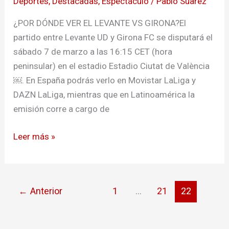
Deportes
,
Destacadas
,
Espectáculo
/
Pablo Suarez
Girona
¿POR DÓNDE VER EL LEVANTE VS GIRONA?El
partido entre Levante UD y Girona FC se disputará el
sábado 7 de marzo a las 16:15 CET (hora
peninsular) en el estadio Estadio Ciutat de València
￼. En España podrás verlo en Movistar LaLiga y
DAZN LaLiga, mientras que en Latinoamérica la
emisión corre a cargo de
Leer más »
←
Anterior
1
…
21
22