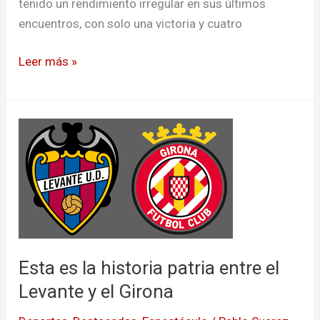
tenido un rendimiento irregular en sus últimos
encuentros, con solo una victoria y cuatro
Leer más »
Esta
es
la
historia
patria
entre
el
Esta es la historia patria entre el
Levante
y
Levante y el Girona
el