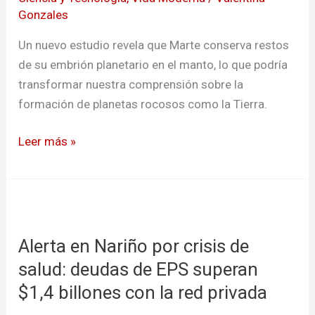
la
Gonzales
NASA
detecta
Un nuevo estudio revela que Marte conserva restos
restos
de su embrión planetario en el manto, lo que podría
del
transformar nuestra comprensión sobre la
embrión
formación de planetas rocosos como la Tierra.
planetario
Leer más »
Alerta
en
Alerta en Nariño por crisis de
Nariño
por
salud: deudas de EPS superan
crisis
$1,4 billones con la red privada
de