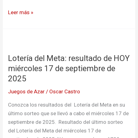
Leer más »
Lotería
del
Lotería del Meta: resultado de HOY
Meta:
resultado
miércoles 17 de septiembre de
de
2025
HOY
Juegos de Azar
/
Oscar Castro
miércoles
17
Conozca los resultados del Lotería del Meta en su
de
último sorteo que se llevó a cabo el miércoles 17 de
septiembre
septiembre de 2025. Resultado del último sorteo
de
del Lotería del Meta del miércoles 17 de
2025