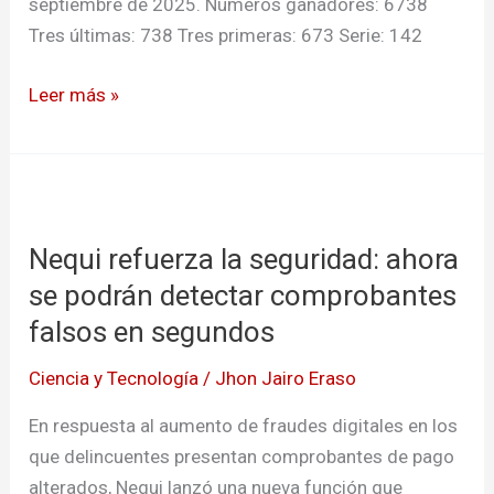
septiembre de 2025. Números ganadores: 6738
Tres últimas: 738 Tres primeras: 673 Serie: 142
Leer más »
Nequi
refuerza
Nequi refuerza la seguridad: ahora
la
seguridad:
se podrán detectar comprobantes
ahora
falsos en segundos
se
Ciencia y Tecnología
/
Jhon Jairo Eraso
podrán
detectar
En respuesta al aumento de fraudes digitales en los
comprobantes
que delincuentes presentan comprobantes de pago
falsos
alterados, Nequi lanzó una nueva función que