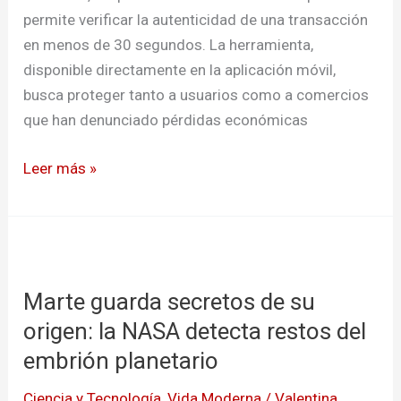
en
permite verificar la autenticidad de una transacción
segundos
en menos de 30 segundos. La herramienta,
disponible directamente en la aplicación móvil,
busca proteger tanto a usuarios como a comercios
que han denunciado pérdidas económicas
Leer más »
Marte
guarda
Marte guarda secretos de su
secretos
de
origen: la NASA detecta restos del
su
embrión planetario
origen:
Ciencia y Tecnología
,
Vida Moderna
/
Valentina