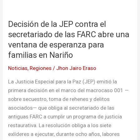
Decisión
de
Decisión de la JEP contra el
la
JEP
secretariado de las FARC abre una
contra
ventana de esperanza para
el
familias en Nariño
secretariado
de
Noticias
,
Regiones
/
Jhon Jairo Eraso
las
La Justicia Especial para la Paz (JEP) emitió la
FARC
primera decisión en el marco del macrocaso 001 —
abre
sobre secuestro, toma de rehenes y delitos
una
asociados— que obliga al secretariado de las
ventana
antiguas FARC a cumplir un programa de justicia
de
restaurativa. La resolución obliga a los siete
esperanza
exlíderes a ejecutar, durante ocho años, labores
para