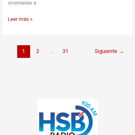
orientadas a
familias
en
Leer más »
Nariño
1
2
…
31
Siguiente
→