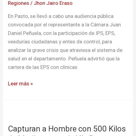
Regiones
/
Jhon Jairo Eraso
salud:
deudas
En Pasto, se llevó a cabo una audiencia pública
de
convocada por el representante a la Cámara Juan
EPS
Daniel Peñuela, con la participación de IPS, EPS,
superan
veedurías ciudadanas y entes de control, para
$1,4
analizar la grave crisis que atraviesa el sistema de
billones
salud en el departamento. Peñuela advirtió que la
con
cartera de las EPS con clínicas
la
red
Leer más »
privada
Capturan
a
Capturan a Hombre con 500 Kilos
Hombre