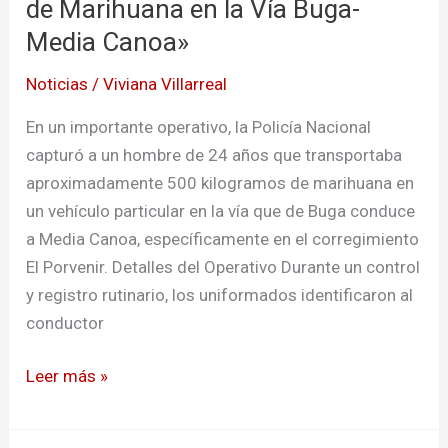
con
de Marihuana en la Vía Buga-
500
Media Canoa»
Kilos
Noticias
/
Viviana Villarreal
de
Marihuana
En un importante operativo, la Policía Nacional
en
capturó a un hombre de 24 años que transportaba
la
aproximadamente 500 kilogramos de marihuana en
Vía
un vehículo particular en la vía que de Buga conduce
Buga-
a Media Canoa, específicamente en el corregimiento
Media
El Porvenir. Detalles del Operativo Durante un control
Canoa»
y registro rutinario, los uniformados identificaron al
conductor
Leer más »