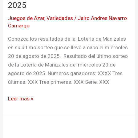
de
2025
HOY
Juegos de Azar
,
Variedades
/
Jairo Andres Navarro
miércoles
Camargo
20
de
Conozca los resultados de la Lotería de Manizales
agosto
en su último sorteo que se llevó a cabo el miércoles
de
20 de agosto de 2025. Resultado del último sorteo
2025
de la Lotería de Manizales del miércoles 20 de
agosto de 2025. Números ganadores: XXXX Tres
últimas: XXX Tres primeras: XXX Serie: XXX
Leer más »
Escándalo
en