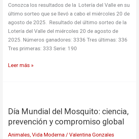
20
Conozca los resultados de la Lotería del Valle en su
de
último sorteo que se llevó a cabo el miércoles 20 de
agosto
agosto de 2025. Resultado del último sorteo de la
de
Lotería del Valle del miércoles 20 de agosto de
2025
2025. Números ganadores: 3336 Tres últimas: 336
Tres primeras: 333 Serie: 190
Leer más »
Día
Mundial
Día Mundial del Mosquito: ciencia,
del
Mosquito:
prevención y compromiso global
ciencia,
Animales
,
Vida Moderna
/
Valentina Gonzales
prevención