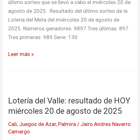
de
último sorteo que se llevó a cabo el miércoles 20 de
agosto
agosto de 2025. Resultado del último sorteo de la
de
Lotería del Meta del miércoles 20 de agosto de
2025
2025. Números ganadores: 9897 Tres últimas: 897
Tres primeras: 989 Serie: 130
Leer más »
Lotería
del
Lotería del Valle: resultado de HOY
Valle:
resultado
miércoles 20 de agosto de 2025
de
Cali
,
Juegos de Azar
,
Palmira
/
Jairo Andres Navarro
HOY
Camargo
miércoles