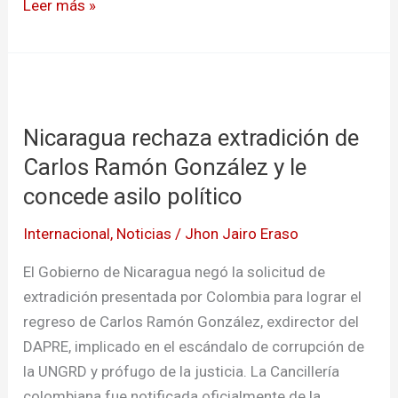
Leer más »
corrupción
Nicaragua
rechaza
Nicaragua rechaza extradición de
extradición
de
Carlos Ramón González y le
Carlos
concede asilo político
Ramón
Internacional
,
Noticias
/
Jhon Jairo Eraso
González
y
El Gobierno de Nicaragua negó la solicitud de
le
extradición presentada por Colombia para lograr el
concede
regreso de Carlos Ramón González, exdirector del
asilo
DAPRE, implicado en el escándalo de corrupción de
político
la UNGRD y prófugo de la justicia. La Cancillería
colombiana fue notificada oficialmente de la