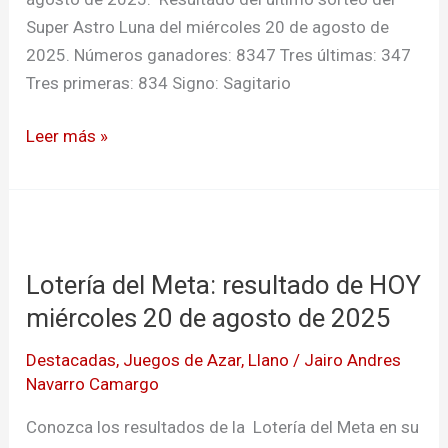
de
Super Astro Luna del miércoles 20 de agosto de
2025
2025. Números ganadores: 8347 Tres últimas: 347
Tres primeras: 834 Signo: Sagitario
Leer más »
Lotería
del
Lotería del Meta: resultado de HOY
Meta:
resultado
miércoles 20 de agosto de 2025
de
Destacadas
,
Juegos de Azar
,
Llano
/
Jairo Andres
HOY
Navarro Camargo
miércoles
20
Conozca los resultados de la Lotería del Meta en su