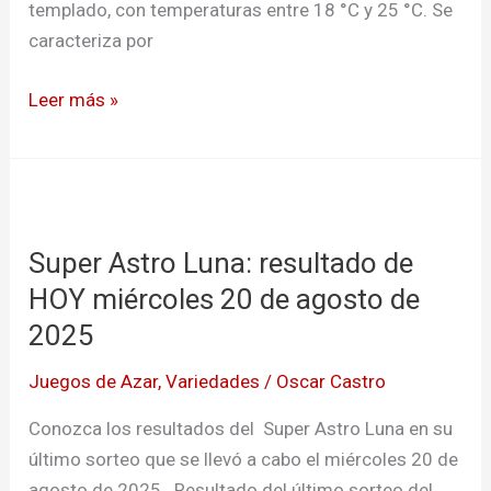
templado, con temperaturas entre 18 °C y 25 °C. Se
del
caracteriza por
Cauca
Leer más »
Super
Astro
Super Astro Luna: resultado de
Luna:
resultado
HOY miércoles 20 de agosto de
de
2025
HOY
Juegos de Azar
,
Variedades
/
Oscar Castro
miércoles
20
Conozca los resultados del Super Astro Luna en su
de
último sorteo que se llevó a cabo el miércoles 20 de
agosto
agosto de 2025. Resultado del último sorteo del