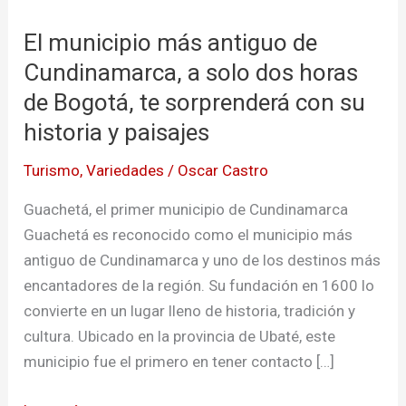
municipio
El municipio más antiguo de
más
antiguo
Cundinamarca, a solo dos horas
de
de Bogotá, te sorprenderá con su
Cundinamarca,
historia y paisajes
a
solo
Turismo
,
Variedades
/
Oscar Castro
dos
Guachetá, el primer municipio de Cundinamarca
horas
Guachetá es reconocido como el municipio más
de
antiguo de Cundinamarca y uno de los destinos más
Bogotá,
encantadores de la región. Su fundación en 1600 lo
te
convierte en un lugar lleno de historia, tradición y
sorprenderá
cultura. Ubicado en la provincia de Ubaté, este
con
municipio fue el primero en tener contacto […]
su
historia