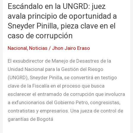
Escándalo en la UNGRD: juez
la
UNGRD:
avala principio de oportunidad a
juez
Sneyder Pinilla, pieza clave en el
avala
caso de corrupción
principio
de
Nacional
,
Noticias
/
Jhon Jairo Eraso
oportunidad
El exsubdirector de Manejo de Desastres de la
a
Unidad Nacional para la Gestión del Riesgo
Sneyder
(UNGRD), Sneyder Pinilla, se convertirá en testigo
Pinilla,
clave de la Fiscalía en el proceso que busca
pieza
esclarecer el entramado de corrupción que involucra
clave
a exfuncionarios del Gobierno Petro, congresistas,
en
contratistas y empresarios. Una jueza de control de
el
garantías de Bogotá
caso
de