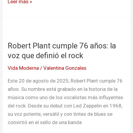
Leer más »
y
paisajes
Robert
Plant
Robert Plant cumple 76 años: la
cumple
76
voz que definió el rock
años:
Vida Moderna
/
Valentina Gonzales
la
voz
Este 20 de agosto de 2025, Robert Plant cumple 76
que
años. Su nombre está grabado en la historia de la
definió
música como uno de los vocalistas más influyentes
el
del rock. Desde su debut con Led Zeppelin en 1968,
rock
su voz potente, versátil y con tintes de blues se
convirtió en el sello de una banda