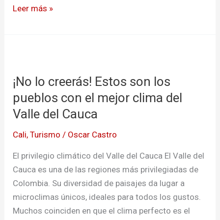
Leer más »
¡No
lo
¡No lo creerás! Estos son los
creerás!
Estos
pueblos con el mejor clima del
son
Valle del Cauca
los
Cali
,
Turismo
/
Oscar Castro
pueblos
con
El privilegio climático del Valle del Cauca El Valle del
el
Cauca es una de las regiones más privilegiadas de
mejor
Colombia. Su diversidad de paisajes da lugar a
clima
microclimas únicos, ideales para todos los gustos.
del
Muchos coinciden en que el clima perfecto es el
Valle