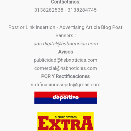
Contáctanos:
3138282538 - 3138284745
Post or Link Insertion - Advertising Article Blog Post
Banners
:
ads.digital@hsbnoticias.com
Avisos
publicidad@hsbnoticias.com
comercial@hsbnoticias.com
PQR Y Rectificaciones
notificacionesepds@gmail.com