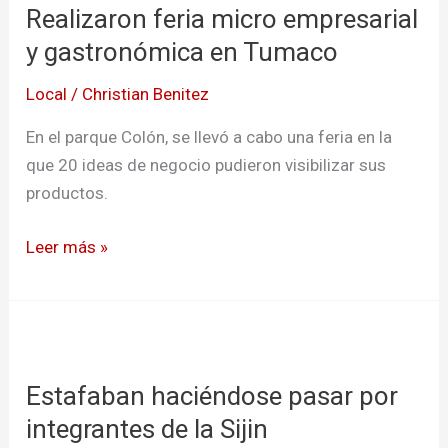
Realizaron feria micro empresarial
micro
empresarial
y gastronómica en Tumaco
y
Local
/
Christian Benitez
gastronómica
en
En el parque Colón, se llevó a cabo una feria en la
Tumaco
que 20 ideas de negocio pudieron visibilizar sus
productos.
Leer más »
Estafaban
haciéndose
Estafaban haciéndose pasar por
pasar
por
integrantes de la Sijin