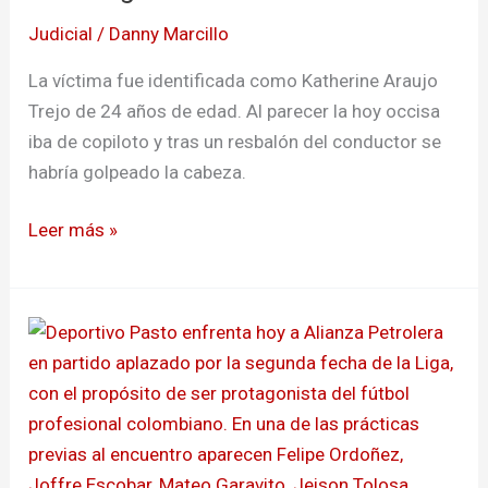
siniestro
Judicial
/
Danny Marcillo
vial
La víctima fue identificada como Katherine Araujo
Trejo de 24 años de edad. Al parecer la hoy occisa
iba de copiloto y tras un resbalón del conductor se
habría golpeado la cabeza.
Leer más »
Pasto
busca
la
victoria
ante
Alianza