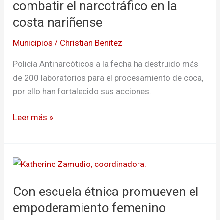
combatir
combatir el narcotráfico en la
el
costa nariñense
narcotráfico
Municipios
/
Christian Benitez
en
la
Policía Antinarcóticos a la fecha ha destruido más
costa
de 200 laboratorios para el procesamiento de coca,
nariñense
por ello han fortalecido sus acciones.
Leer más »
Con
escuela
Con escuela étnica promueven el
étnica
promueven
empoderamiento femenino
el