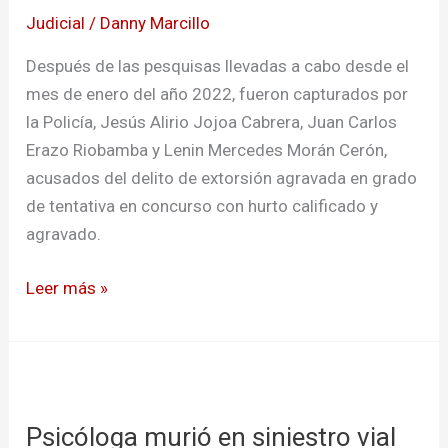
integrantes
Judicial
/
Danny Marcillo
de
la
Después de las pesquisas llevadas a cabo desde el
Sijin
mes de enero del año 2022, fueron capturados por
la Policía, Jesús Alirio Jojoa Cabrera, Juan Carlos
Erazo Riobamba y Lenin Mercedes Morán Cerón,
acusados del delito de extorsión agravada en grado
de tentativa en concurso con hurto calificado y
agravado.
Leer más »
Psicóloga
murió
Psicóloga murió en siniestro vial
en