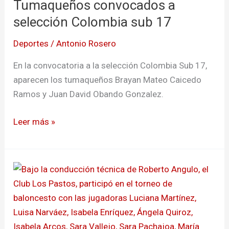
Tumaqueños convocados a
a
selección
selección Colombia sub 17
Colombia
Deportes
/
Antonio Rosero
sub
17
En la convocatoria a la selección Colombia Sub 17,
aparecen los tumaqueños Brayan Mateo Caicedo
Ramos y Juan David Obando Gonzalez.
Leer más »
Pasto
vivió
torneo
binacional
de