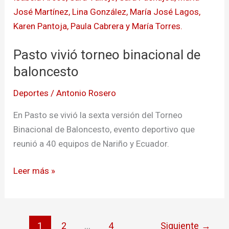
baloncesto
Pasto vivió torneo binacional de
baloncesto
Deportes
/
Antonio Rosero
En Pasto se vivió la sexta versión del Torneo
Binacional de Baloncesto, evento deportivo que
reunió a 40 equipos de Nariño y Ecuador.
Leer más »
1
2
…
4
Siguiente
→