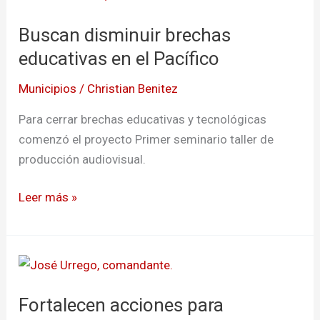
disminuir
Buscan disminuir brechas
brechas
educativas
educativas en el Pacífico
en
Municipios
/
Christian Benitez
el
Pacífico
Para cerrar brechas educativas y tecnológicas
comenzó el proyecto Primer seminario taller de
producción audiovisual.
Leer más »
Fortalecen
acciones
Fortalecen acciones para
para