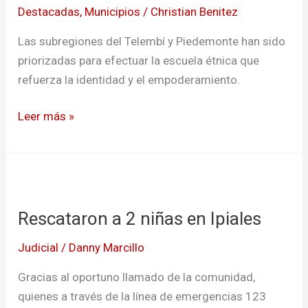
Destacadas
,
Municipios
/
Christian Benitez
empoderamiento
femenino
Las subregiones del Telembí y Piedemonte han sido
priorizadas para efectuar la escuela étnica que
refuerza la identidad y el empoderamiento.
Leer más »
Rescataron
a
Rescataron a 2 niñas en Ipiales
2
niñas
Judicial
/
Danny Marcillo
en
Ipiales
Gracias al oportuno llamado de la comunidad,
quienes a través de la línea de emergencias 123