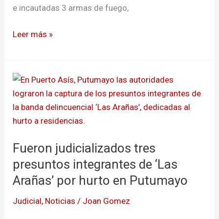
e incautadas 3 armas de fuego,
Leer más »
Fueron
judicializados
tres
presuntos
integrantes
Fueron judicializados tres
de
‘Las
presuntos integrantes de ‘Las
Arañas’
Arañas’ por hurto en Putumayo
por
Judicial
,
Noticias
/
Joan Gomez
hurto
en