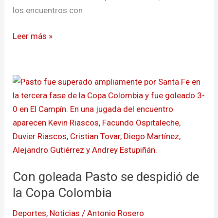
los encuentros con
Leer más »
Con
goleada
Pasto
se
despidió
de
la
Con goleada Pasto se despidió de
Copa
Colombia
la Copa Colombia
Deportes
,
Noticias
/
Antonio Rosero