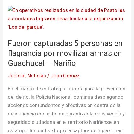
Fueron
capturadas
5
personas
Fueron capturadas 5 personas en
en
flagrancia
flagrancia por movilizar armas en
por
Guachucal – Nariño
movilizar
Judicial
,
Noticias
/
Joan Gomez
armas
en
En el marco de estrategia integral para la prevención
Guachucal
del delito, la Policía Nacional, continúa desplegando
–
acciones contundentes y efectivas en contra de la
Nariño
delincuencia con el fin de garantizar la convivencia y
seguridad ciudadana en el territorio Nariñense, en
esta oportunidad se logró la captura de 5 personas