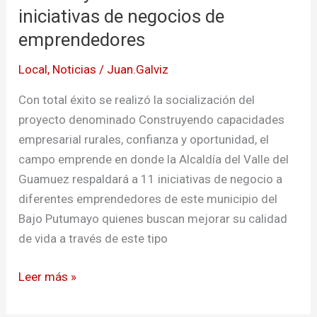
Guamuez
iniciativas de negocios de
–
emprendedores
Putumayo
fomentan
Local
,
Noticias
/
Juan.Galviz
las
Con total éxito se realizó la socialización del
iniciativas
proyecto denominado Construyendo capacidades
de
empresarial rurales, confianza y oportunidad, el
negocios
campo emprende en donde la Alcaldía del Valle del
de
Guamuez respaldará a 11 iniciativas de negocio a
emprendedores
diferentes emprendedores de este municipio del
Bajo Putumayo quienes buscan mejorar su calidad
de vida a través de este tipo
Leer más »