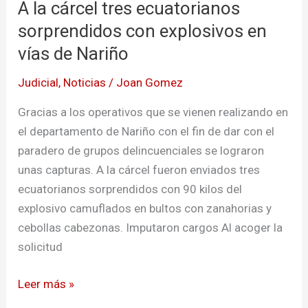
A la cárcel tres ecuatorianos
ecuatorianos
sorprendidos
sorprendidos con explosivos en
con
vías de Nariño
explosivos
Judicial
,
Noticias
/
Joan Gomez
en
vías
Gracias a los operativos que se vienen realizando en
de
el departamento de Nariño con el fin de dar con el
Nariño
paradero de grupos delincuenciales se lograron
unas capturas. A la cárcel fueron enviados tres
ecuatorianos sorprendidos con 90 kilos del
explosivo camuflados en bultos con zanahorias y
cebollas cabezonas. Imputaron cargos Al acoger la
solicitud
Leer más »