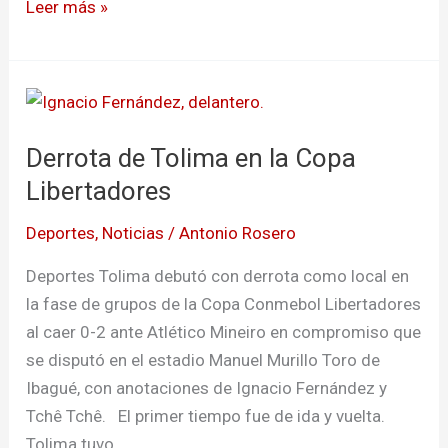
Leer más »
Derrota
de
Derrota de Tolima en la Copa
Tolima
en
Libertadores
la
Deportes
,
Noticias
/
Antonio Rosero
Copa
Libertadores
Deportes Tolima debutó con derrota como local en
la fase de grupos de la Copa Conmebol Libertadores
al caer 0-2 ante Atlético Mineiro en compromiso que
se disputó en el estadio Manuel Murillo Toro de
Ibagué, con anotaciones de Ignacio Fernández y
Tchê Tchê. El primer tiempo fue de ida y vuelta.
Tolima tuvo