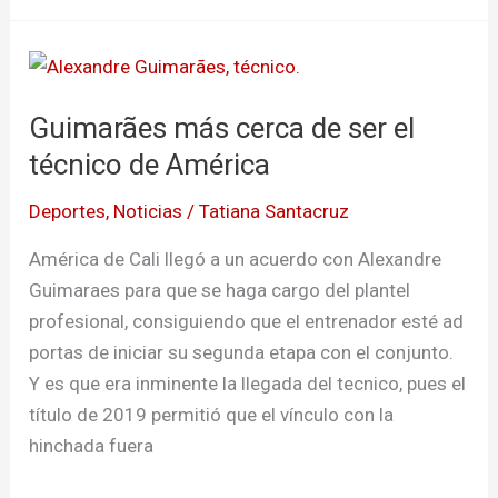
Guimarães
más
Guimarães más cerca de ser el
cerca
de
técnico de América
ser
Deportes
,
Noticias
/
Tatiana Santacruz
el
técnico
América de Cali llegó a un acuerdo con Alexandre
de
Guimaraes para que se haga cargo del plantel
América
profesional, consiguiendo que el entrenador esté ad
portas de iniciar su segunda etapa con el conjunto.
Y es que era inminente la llegada del tecnico, pues el
título de 2019 permitió que el vínculo con la
hinchada fuera