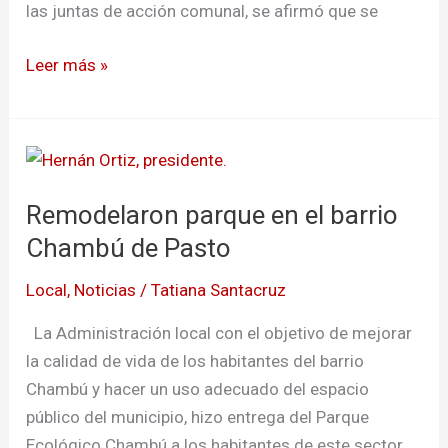
las juntas de acción comunal, se afirmó que se
Leer más »
Remodelaron
parque
Remodelaron parque en el barrio
en
el
Chambú de Pasto
barrio
Local
,
Noticias
/
Tatiana Santacruz
Chambú
de
La Administración local con el objetivo de mejorar
Pasto
la calidad de vida de los habitantes del barrio
Chambú y hacer un uso adecuado del espacio
público del municipio, hizo entrega del Parque
Ecológico Chambú a los habitantes de este sector.