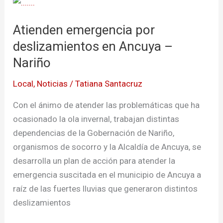
Atienden
emergencia
Atienden emergencia por
por
deslizamientos
deslizamientos en Ancuya –
en
Nariño
Ancuya
Local
,
Noticias
/
Tatiana Santacruz
–
Nariño
Con el ánimo de atender las problemáticas que ha
ocasionado la ola invernal, trabajan distintas
dependencias de la Gobernación de Nariño,
organismos de socorro y la Alcaldía de Ancuya, se
desarrolla un plan de acción para atender la
emergencia suscitada en el municipio de Ancuya a
raíz de las fuertes lluvias que generaron distintos
deslizamientos