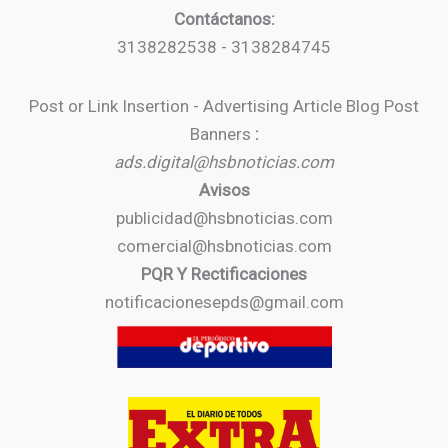
Contáctanos:
3138282538 - 3138284745
Post or Link Insertion - Advertising Article Blog Post
Banners
:
ads.digital@hsbnoticias.com
Avisos
publicidad@hsbnoticias.com
comercial@hsbnoticias.com
PQR Y Rectificaciones
notificacionesepds@gmail.com