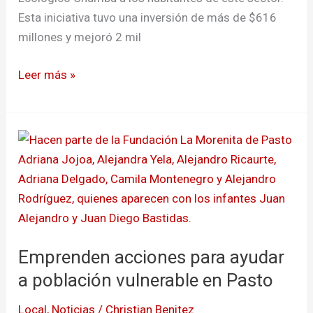
Esta iniciativa tuvo una inversión de más de $616
millones y mejoró 2 mil
Leer más »
Emprenden
acciones
para
ayudar
a
población
Emprenden acciones para ayudar
vulnerable
en
a población vulnerable en Pasto
Pasto
Local
,
Noticias
/
Christian Benitez