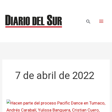
Ir
al
contenido
Buscar
7 de abril de 2022
Previenen
el