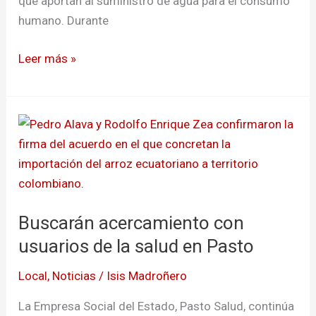
que aportan al suministro de agua para el consumo
humano. Durante
Leer más »
Buscarán
acercamiento
con
usuarios
de
Buscarán acercamiento con
la
salud
usuarios de la salud en Pasto
en
Local
,
Noticias
/
Isis Madroñero
Pasto
La Empresa Social del Estado, Pasto Salud, continúa