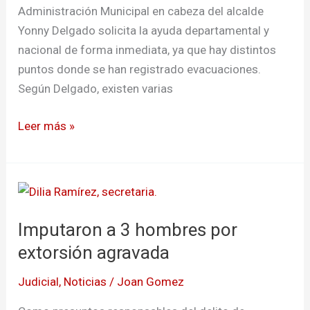
Administración Municipal en cabeza del alcalde
Yonny Delgado solicita la ayuda departamental y
nacional de forma inmediata, ya que hay distintos
puntos donde se han registrado evacuaciones.
Según Delgado, existen varias
Leer más »
Imputaron
a
Imputaron a 3 hombres por
3
hombres
extorsión agravada
por
Judicial
,
Noticias
/
Joan Gomez
extorsión
agravada