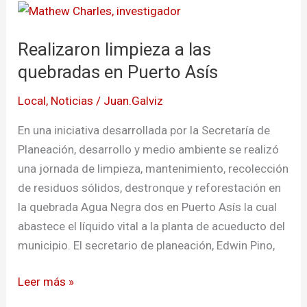
Realizaron
limpieza
Realizaron limpieza a las
a
las
quebradas en Puerto Asís
quebradas
Local
,
Noticias
/
Juan.Galviz
en
Puerto
En una iniciativa desarrollada por la Secretaría de
Asís
Planeación, desarrollo y medio ambiente se realizó
una jornada de limpieza, mantenimiento, recolección
de residuos sólidos, destronque y reforestación en
la quebrada Agua Negra dos en Puerto Asís la cual
abastece el líquido vital a la planta de acueducto del
municipio. El secretario de planeación, Edwin Pino,
Leer más »