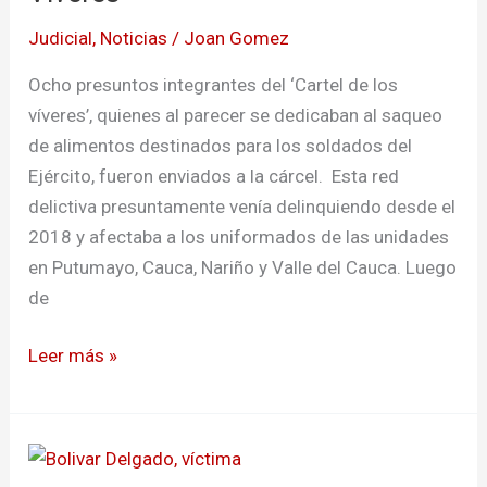
del
Judicial
,
Noticias
/
Joan Gomez
«Cartel
de
Ocho presuntos integrantes del ‘Cartel de los
los
víveres’, quienes al parecer se dedicaban al saqueo
Víveres»
de alimentos destinados para los soldados del
Ejército, fueron enviados a la cárcel. Esta red
delictiva presuntamente venía delinquiendo desde el
2018 y afectaba a los uniformados de las unidades
en Putumayo, Cauca, Nariño y Valle del Cauca. Luego
de
Leer más »
Asesinaron
a