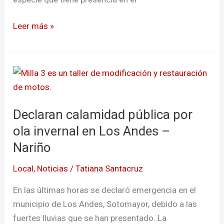
Leer más »
Declaran
calamidad
pública
Declaran calamidad pública por
por
ola
ola invernal en Los Andes –
invernal
Nariño
en
Local
,
Noticias
/
Tatiana Santacruz
Los
Andes
En las últimas horas se declaró emergencia en el
–
municipio de Los Andes, Sotomayor, debido a las
Nariño
fuertes lluvias que se han presentado. La