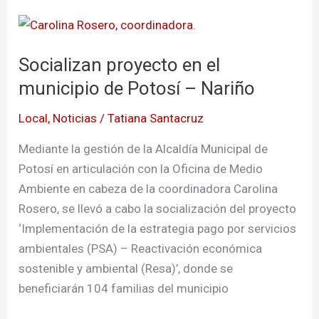
Socializan
proyecto
Socializan proyecto en el
en
el
municipio de Potosí – Nariño
municipio
Local
,
Noticias
/
Tatiana Santacruz
de
Potosí
Mediante la gestión de la Alcaldía Municipal de
–
Potosí en articulación con la Oficina de Medio
Nariño
Ambiente en cabeza de la coordinadora Carolina
Rosero, se llevó a cabo la socialización del proyecto
‘Implementación de la estrategia pago por servicios
ambientales (PSA) – Reactivación económica
sostenible y ambiental (Resa)’, donde se
beneficiarán 104 familias del municipio