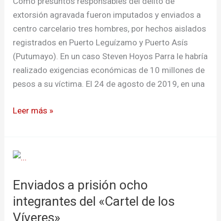
Como presuntos responsables del delito de
extorsión agravada fueron imputados y enviados a
centro carcelario tres hombres, por hechos aislados
registrados en Puerto Leguízamo y Puerto Asís
(Putumayo). En un caso Steven Hoyos Parra le habría
realizado exigencias económicas de 10 millones de
pesos a su víctima. El 24 de agosto de 2019, en una
Leer más »
Enviados
a
Enviados a prisión ocho
prisión
ocho
integrantes del «Cartel de los
integrantes
Víveres»