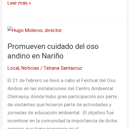
Leer más »
Promueven
cuidado
Promueven cuidado del oso
del
oso
andino en Nariño
andino
Local
,
Noticias
/
Tatiana Santacruz
en
Nariño
El 21 de febrero se llevó a cabo el Festival del Oso
Andino en las instalaciones del Centro Ambiental
Chimayoy, donde hubo gran participación por parte
de visitantes que hicieron parte de actividades y
jornadas de educación ambiental. El objetivo fue
incentivar en la comunidad la importancia de dicha
especie que tiene presencia en el