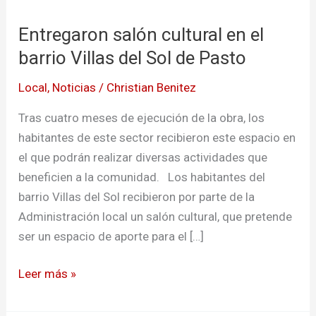
salón
Entregaron salón cultural en el
cultural
en
barrio Villas del Sol de Pasto
el
Local
,
Noticias
/
Christian Benitez
barrio
Villas
Tras cuatro meses de ejecución de la obra, los
del
habitantes de este sector recibieron este espacio en
Sol
el que podrán realizar diversas actividades que
de
beneficien a la comunidad. Los habitantes del
Pasto
barrio Villas del Sol recibieron por parte de la
Administración local un salón cultural, que pretende
ser un espacio de aporte para el […]
Leer más »