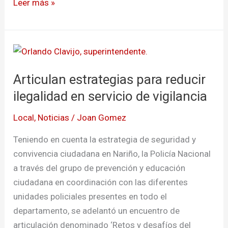
Leer más »
Articulan
estrategias
Articulan estrategias para reducir
para
reducir
ilegalidad en servicio de vigilancia
ilegalidad
Local
,
Noticias
/
Joan Gomez
en
servicio
Teniendo en cuenta la estrategia de seguridad y
de
convivencia ciudadana en Nariño, la Policía Nacional
vigilancia
a través del grupo de prevención y educación
ciudadana en coordinación con las diferentes
unidades policiales presentes en todo el
departamento, se adelantó un encuentro de
articulación denominado ‘Retos y desafíos del