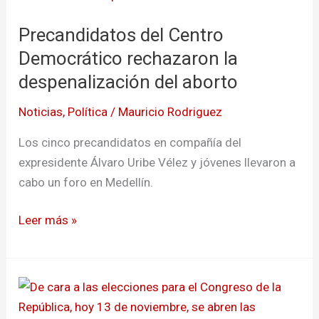
del
Precandidatos del Centro
Centro
Democrático
Democrático rechazaron la
rechazaron
despenalización del aborto
la
Noticias
,
Política
/
Mauricio Rodriguez
despenalización
del
Los cinco precandidatos en compañía del
aborto
expresidente Álvaro Uribe Vélez y jóvenes llevaron a
cabo un foro en Medellín.
Leer más »
Hoy
se