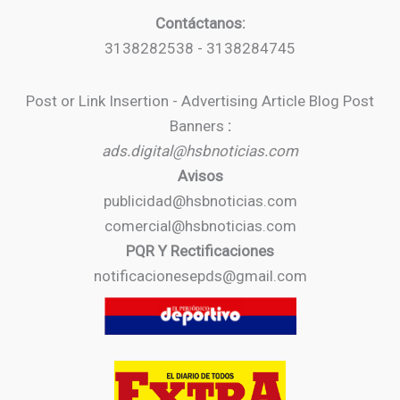
Contáctanos:
3138282538 - 3138284745
Post or Link Insertion - Advertising Article Blog Post
Banners
:
ads.digital@hsbnoticias.com
Avisos
publicidad@hsbnoticias.com
comercial@hsbnoticias.com
PQR Y Rectificaciones
notificacionesepds@gmail.com