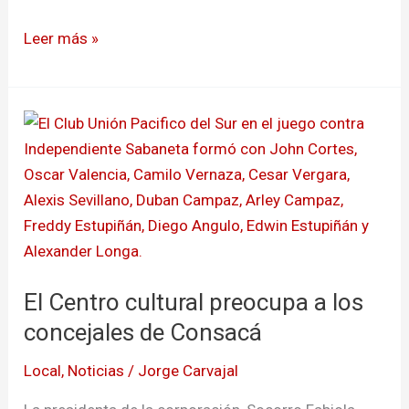
Leer más »
El
Centro
cultural
preocupa
a
los
concejales
El Centro cultural preocupa a los
de
Consacá
concejales de Consacá
Local
,
Noticias
/
Jorge Carvajal