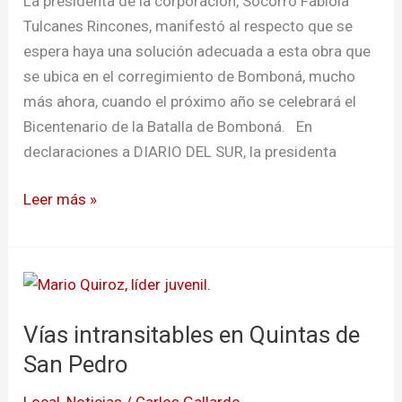
La presidenta de la corporación, Socorro Fabiola
Tulcanes Rincones, manifestó al respecto que se
espera haya una solución adecuada a esta obra que
se ubica en el corregimiento de Bomboná, mucho
más ahora, cuando el próximo año se celebrará el
Bicentenario de la Batalla de Bomboná. En
declaraciones a DIARIO DEL SUR, la presidenta
Leer más »
Vías
intransitables
Vías intransitables en Quintas de
en
Quintas
San Pedro
de
Local
,
Noticias
/
Carlos Gallardo